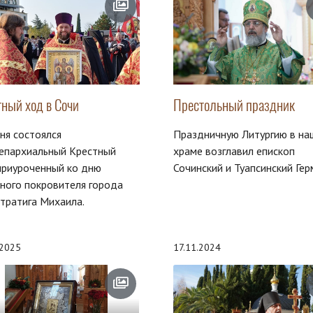
тный ход в Сочи
Престольный праздник
ня состоялся
Праздничную Литургию в на
епархиальный Крестный
храме возглавил епископ
приуроченный ко дню
Сочинский и Туапсинский Гер
ного покровителя города
тратига Михаила.
.2025
17.11.2024