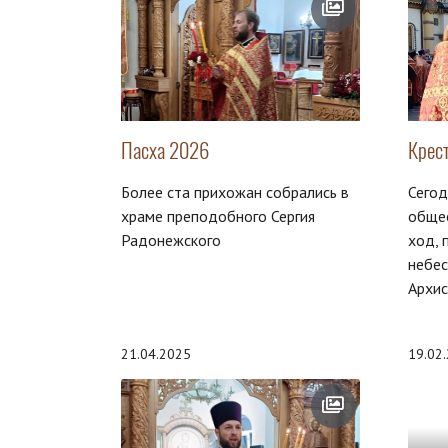
Пасха 2026
Крес
Более ста прихожан собрались в
Сегод
храме преподобного Сергия
обще
Радонежского
ход, 
небес
Архис
21.04.2025
19.02