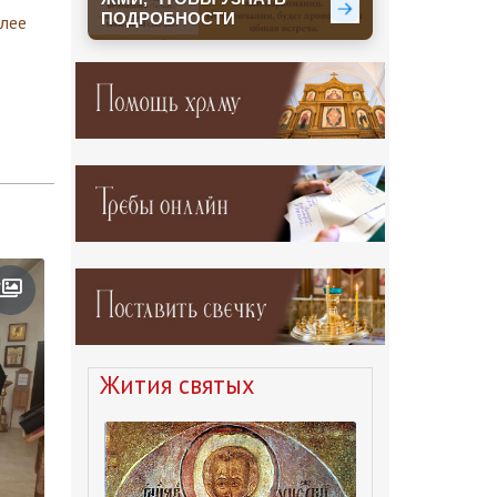
лее
Жития святых