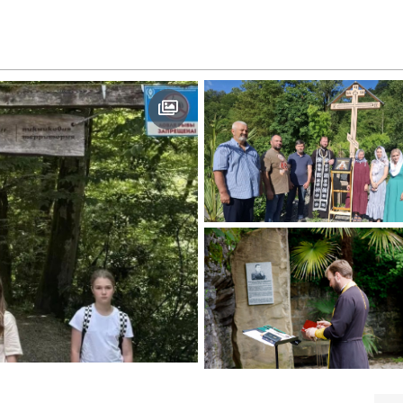
Молебен с акафистом
12.07.2026
Тихону
Молебен у сероводо
22.05.2026
источников