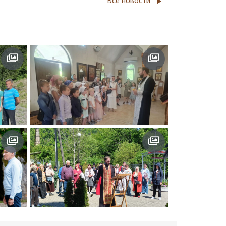
Все новости
 свт.
Экскурсия по храму
07.07.2026
родных
Благодарственный молебен
10.05.2026
в день победы