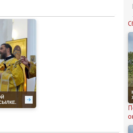
С
П
о