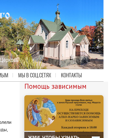
МЫМ
МЫ В СОЦ.СЕТЯХ
КОНТАКТЫ
Помощь зависимым
олели
иды,