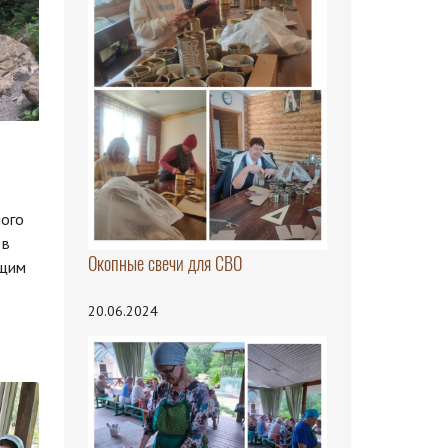
ого
 в
Окопные свечи для СВО
ющим
20.06.2024