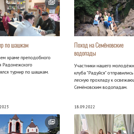
ир по шашкам
Поход на Семëновские
водопады
шем храме преподобного
я Радонежского
Участники нашего молодëжн
ялся турнир по шашкам.
клуба "Радуйся" отправились
лесную прохладу к освежа
Семëновским водопадам.
.2023
18.09.2022